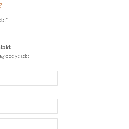
?
xte?
takt
u@cboyer.de